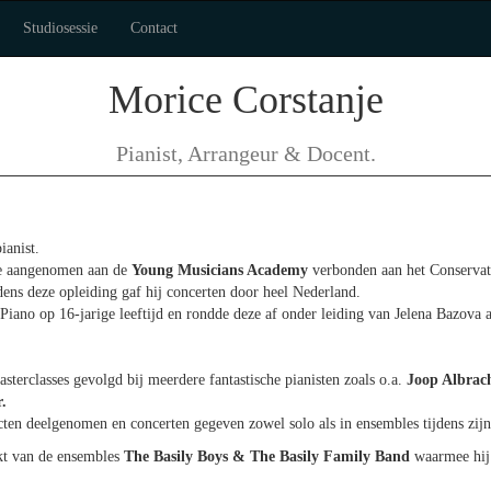
Studiosessie
Contact
Morice Corstanje
Pianist, Arrangeur & Docent.
ianist.
ce aangenomen aan de
Young Musicians Academy
verbonden aan het Conservat
dens deze opleiding gaf hij concerten door heel Nederland.
k Piano op 16-jarige leeftijd en rondde deze af onder leiding van Jelena Bazova
asterclasses gevolgd bij meerdere fantastische pianisten zoals o.a.
Joop Albrac
.
cten deelgenomen en concerten gegeven zowel solo als in ensembles tijdens zijn
kt van de ensembles
The Basily Boys & The Basily Family Band
waarmee hij 